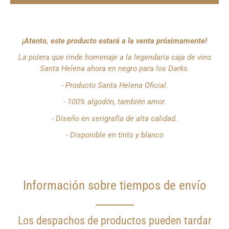
¿Quieres
¡Atento, este producto estará a la venta próximamente!
que
te
La
polera que rinde homenaje a la legendaria caja de vino
notifiquemos
cuando
Santa Helena ahora en negro para los Darks.
este
producto
- Producto Santa Helena Oficial.
esté
disponible?
- 100% algodón, también amor.
- Diseño en serigrafía de alta calidad.
- Disponible en tinto y blanco
Información sobre tiempos de envío
Los despachos de productos pueden tardar