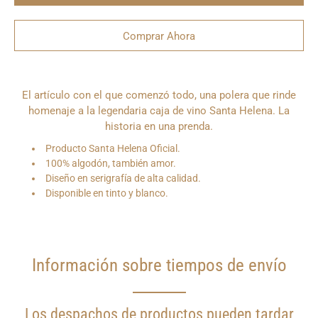
Comprar Ahora
¿Quieres
El artículo con el que comenzó todo, una polera que rinde
que
te
homenaje a la legendaria caja de vino Santa Helena. La
notifiquemos
historia en una prenda.
cuando
este
Producto Santa Helena Oficial.
producto
100% algodón, también amor.
esté
disponible?
Diseño en serigrafía de alta calidad.
Disponible en tinto y blanco.
Información sobre tiempos de envío
Los despachos de productos pueden tardar