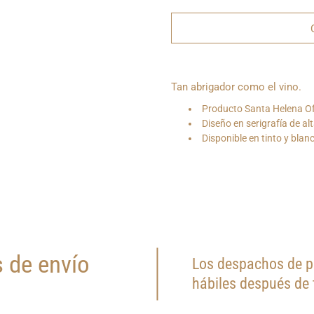
¿Quieres
Tan abrigador como el vino.
que
te
Producto Santa Helena Ofi
notifiquemos
cuando
Diseño en serigrafía de alt
este
Disponible en tinto y blan
producto
esté
disponible?
 de envío
Los despachos de pr
hábiles después de