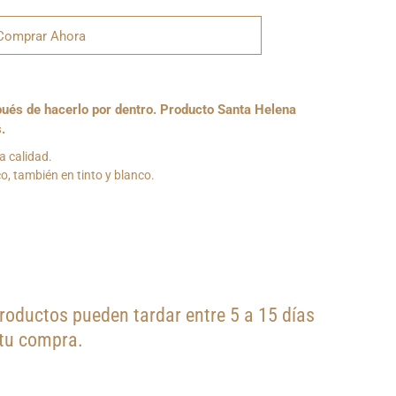
Comprar Ahora
pués de hacerlo por dentro. P
roducto Santa Helena
s.
a calidad.
co, también en tinto y blanco.
oductos pueden tardar entre 5 a 15 días
 tu compra.