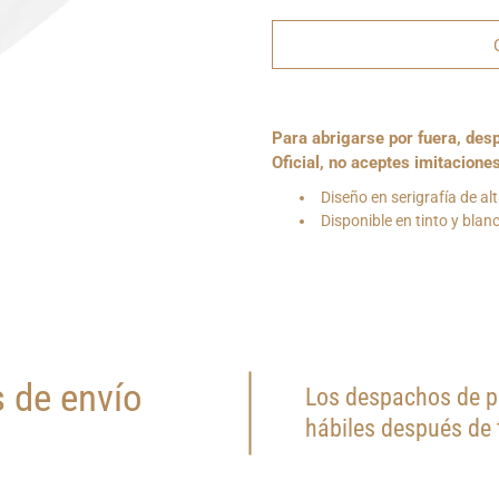
¿Quieres
Para abrigarse por fuera, des
que
te
Oficial, no aceptes imitacione
notifiquemos
cuando
Diseño en serigrafía de alt
este
Disponible en tinto y blan
producto
esté
disponible?
 de envío
Los despachos de pr
hábiles después de