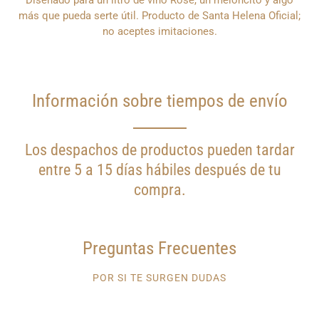
que
te
más que pueda serte útil. Producto de Santa Helena Oficial;
notifiquemos
no aceptes imitaciones.
cuando
este
producto
esté
disponible?
Información sobre tiempos de envío
Los despachos de productos pueden tardar
entre 5 a 15 días hábiles después de tu
compra.
Preguntas Frecuentes
POR SI TE SURGEN DUDAS