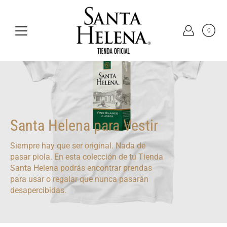
Saltar
a
la
sección
0
de
contenido
Santa Helena para Vestir
Siempre hay que ser original. Nada de
pasar piola. En esta colección de tu Tienda
Santa Helena podrás encontrar prendas
para usar o regalar que nunca pasarán
desapercibidas.