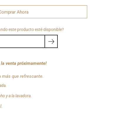
Comprar Ahora
ando este producto esté disponible?
a la venta próximamente!
a más que refrescante.
gada.
ho y a la lavadora.
l.