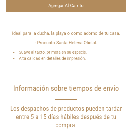
Agregar Al Carrito
¿Quieres
Ideal para la ducha, la playa o como adorno de tu casa.
que
te
- Producto Santa Helena Oficial.
notifiquemos
cuando
Suave al tacto, primera en su especie.
este
producto
Alta calidad en detalles de impresión.
esté
disponible?
Información sobre tiempos de envío
Los despachos de productos pueden tardar
entre 5 a 15 días hábiles después de tu
compra.