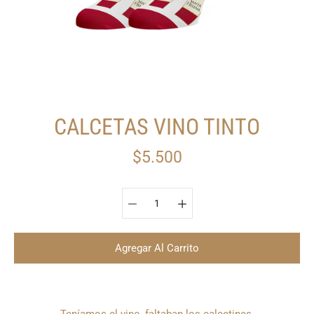
CALCETAS VINO TINTO
$5.500
Seleccionar variante
Agregar Al Carrito
¿Quieres
Teníamos el vino, faltaban los calcetines.