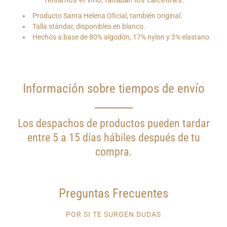
que
te
Producto Santa Helena Oficial, también original.
notifiquemos
cuando
Talla stándar, disponibles en blanco.
este
Hechos a base de 80% algodón, 17% nylon y 3% elastano.
producto
esté
disponible?
Información sobre tiempos de envío
Los despachos de productos pueden tardar
entre 5 a 15 días hábiles después de tu
compra.
Preguntas Frecuentes
POR SI TE SURGEN DUDAS