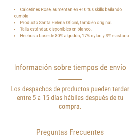
¿Quieres
Calcetines Rosé, aumentan en +10 tus skills bailando
que
cumbia
te
Producto Santa Helena Oficial, también original.
notifiquemos
cuando
Talla estándar, disponibles en blanco.
este
Hechos a base de 80% algodón, 17% nylon y 3% elastano
producto
esté
disponible?
Información sobre tiempos de envío
Los despachos de productos pueden tardar
entre 5 a 15 días hábiles después de tu
compra.
Preguntas Frecuentes