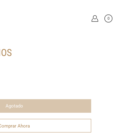
0
IOS
Agotado
Comprar Ahora