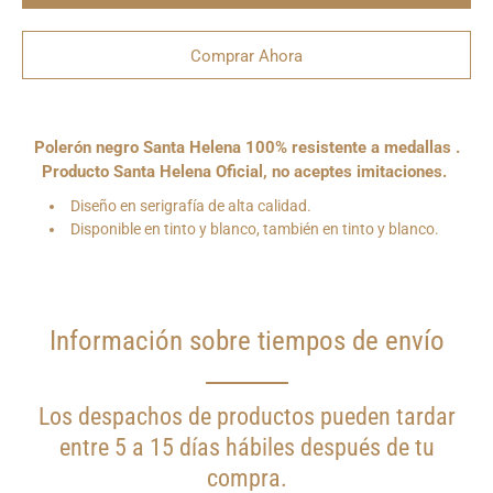
Comprar Ahora
¿Quieres
Polerón negro Santa Helena 100% resistente a medallas .
que
te
P
roducto Santa Helena Oficial, no aceptes imitaciones.
notifiquemos
cuando
Diseño en serigrafía de alta calidad.
este
Disponible en tinto y blanco, también en tinto y blanco.
producto
esté
disponible?
Información sobre tiempos de envío
Los despachos de productos pueden tardar
entre 5 a 15 días hábiles después de tu
compra.