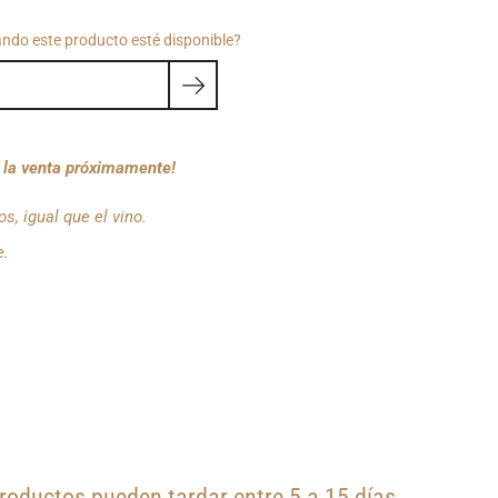
ando este producto esté disponible?
a la venta próximamente!
s, igual que el vino.
e.
oductos pueden tardar entre 5 a 15 días