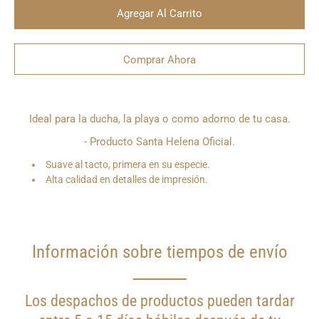
Agregar Al Carrito
Comprar Ahora
¿Quieres
Ideal para la ducha, la playa o como adorno de tu casa.
que
te
- Producto Santa Helena Oficial.
notifiquemos
cuando
Suave al tacto, primera en su especie.
este
producto
Alta calidad en detalles de impresión.
esté
disponible?
Información sobre tiempos de envío
Los despachos de productos pueden tardar