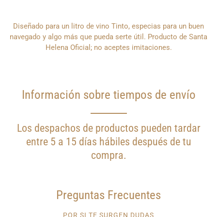
¿Quieres
Diseñado para un litro de vino Tinto, especias para un buen
que
te
navegado y algo más que pueda serte útil. Producto de Santa
notifiquemos
Helena Oficial; no aceptes imitaciones.
cuando
este
producto
esté
disponible?
Información sobre tiempos de envío
Los despachos de productos pueden tardar
entre 5 a 15 días hábiles después de tu
compra.
Preguntas Frecuentes
POR SI TE SURGEN DUDAS